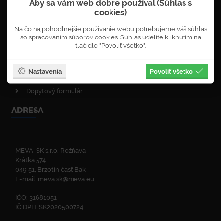
Aby sa vám web dobre používal (Súhlas s
Objednávka newsletterů
cookies)
VOP - obchodné podmienky
Na čo najpohodlnejšie používanie webu potrebujeme váš súhlas
Obnova lesa
so spracovaním súborov cookies. Súhlas udelíte kliknutím na
Enviromentálna politika
tlačidlo "Povoliť všetko".
Politika kvality
ISO certifikáty
Nastavenia
Povoliť všetko
Zelená linka
Dopytový formulár
ADRESA
MEVA-SK s.r.o. Rožňava
Krátka 574
049 51, Brzotín časť Bak
E-mail:
meva.sk@meva.eu
IČO: 31681051
IČ DPH: SK2020500724