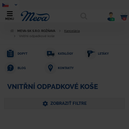
0
MENU
0
MEVA-SK S.R.O. ROŽŇAVA
Kancelária
Vnitřní odpadkové koše
DOPYT
KATALÓGY
LETÁKY
KONTAKTY
BLOG
VNITŘNÍ ODPADKOVÉ KOŠE
ZOBRAZIŤ FILTRE