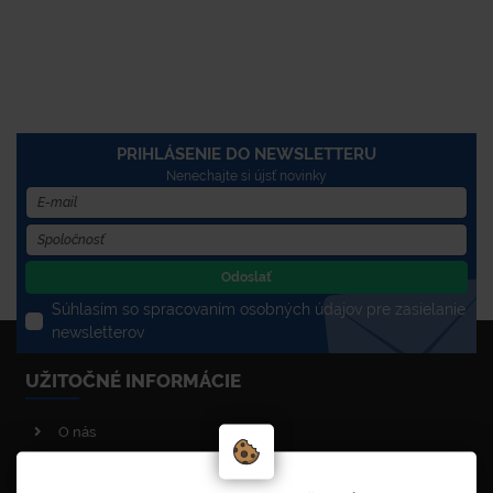
PRIHLÁSENIE DO NEWSLETTERU
Nenechajte si újsť novinky
Odoslať
Súhlasím so spracovaním osobných údajov pre zasielanie
newsletterov
UŽITOČNÉ INFORMÁCIE
O nás
Poradenstvo
Reklamačný poriadok