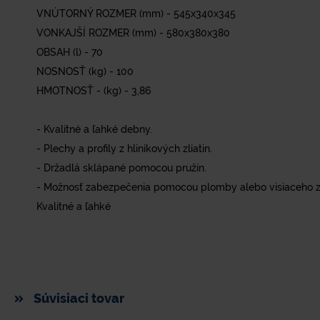
VNÚTORNÝ ROZMER (mm) - 545x340x345
VONKAJŠÍ ROZMER (mm) - 580x380x380
OBSAH (l) - 70
NOSNOSŤ (kg) - 100
HMOTNOSŤ - (kg) - 3,86
- Kvalitné a ľahké debny.
- Plechy a profily z hliníkových zliatin.
- Držadlá sklápané pomocou pružín.
- Možnosť zabezpečenia pomocou plomby alebo visiaceho 
Kvalitné a ľahké
Súvisiaci tovar