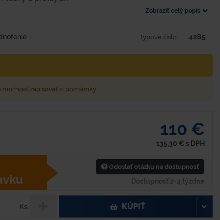
Zobraziť celý popis
4285
dnotenie
Typové číslo
e možnosť zapisovať si poznámky
110 €
135,30
€
s DPH
Odoslať otázku na dostupnosť
ávku
Dostupnosť 2-4 týždne
KÚPIŤ
Ks