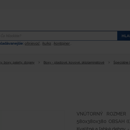
HLA
hladávanejšie:
ohrievač
,
kuka
,
kontajner
,
y, boxy, palety, stojany
Boxy - plastové, kovové, sklolaminátové
Špeciálne
VNÚTORNÝ ROZMER (
580x380x380 OBSAH (l)
Kvalitné a ľahké debny. - 