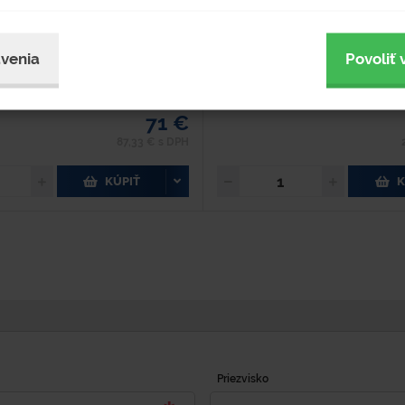
ín. Kvalitná...
galvanicky pozinkovanej ocele. -...
venia
Povoliť 
dom 3 ks
Skladom 1 ks
upnosť 3-5 pracovných dní
Dostupnosť 3-5 pracovných
71 €
87,33 € s DPH
KÚPIŤ
K
Priezvisko