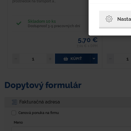
prostriedok na transport a...
hliníkových zliat
Nasta
Skladom 10 ks
Skla
Dostupnosť 3-5 pracovných dní
Dost
5,70 €
7,01 € s DPH
KÚPIŤ
Dopytový formulár
Fakturačná adresa
Cenová ponuka na firmu
Meno