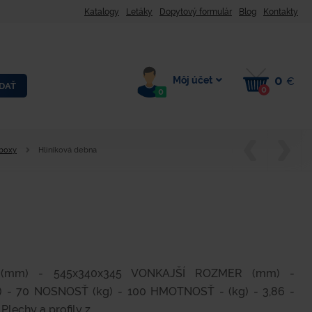
Katalogy
Letáky
Dopytový formulár
Blog
Kontakty
0
Môj účet
€
DAŤ
0
0
 boxy
Hliníková debna
mm) - 545x340x345 VONKAJŠÍ ROZMER (mm) -
 - 70 NOSNOSŤ (kg) - 100 HMOTNOSŤ - (kg) - 3,86 -
Plechy a profily z...