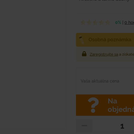
0%
|
0 ho
Osobná poznámka
Zaregistrujte sa
a získat
Vaša aktuálna cena
Na
objedn