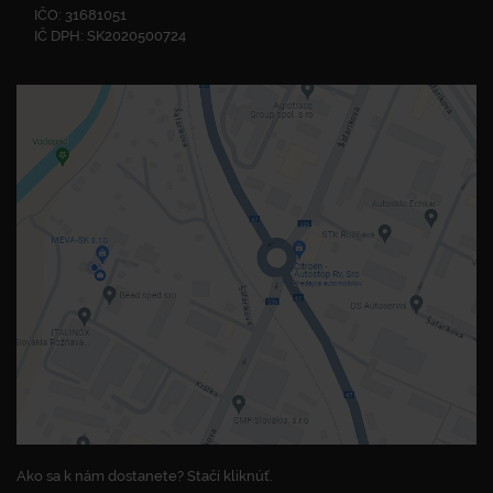
IČO: 31681051
IČ DPH: SK2020500724
Ako sa k nám dostanete? Stačí kliknúť.