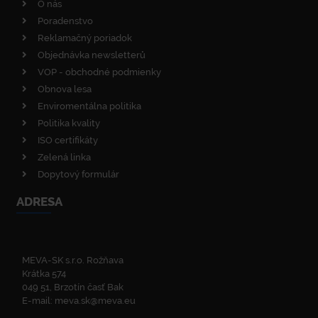
O nás
Poradenstvo
Reklamačný poriadok
Objednávka newsletterů
VOP - obchodné podmienky
Obnova lesa
Enviromentálna politika
Politika kvality
ISO certifikáty
Zelená linka
Dopytový formulár
ADRESA
MEVA-SK s.r.o. Rožňava
Krátka 574
049 51, Brzotín časť Bak
E-mail:
meva.sk@meva.eu