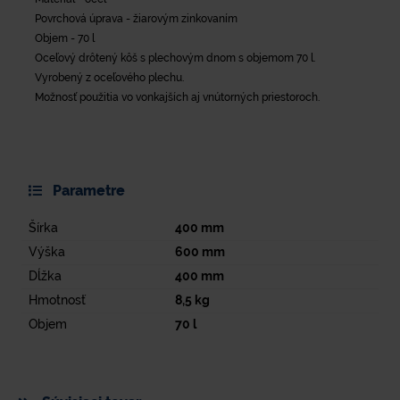
Povrchová úprava - žiarovým zinkovaním
Objem - 70 l
Oceľový drôtený kôš s plechovým dnom s objemom 70 l.
Vyrobený z oceľového plechu.
Možnosť použitia vo vonkajších aj vnútorných priestoroch.
Parametre
Šírka
400
mm
Výška
600
mm
Dĺžka
400
mm
Hmotnosť
8,5
kg
Objem
70
l