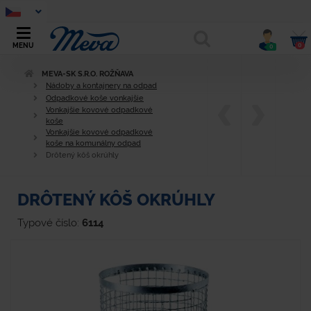
0
MENU
0
MEVA-SK S.R.O. ROŽŇAVA
Nádoby a kontajnery na odpad
Odpadkové koše vonkajšie
Vonkajšie kovové odpadkové
koše
Vonkajšie kovové odpadkové
koše na komunálny odpad
Drôtený kôš okrúhly
DRÔTENÝ KÔŠ OKRÚHLY
Typové číslo:
6114