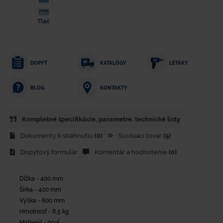
Tlač
DOPYT
KATALÓGY
LETÁKY
KONTAKTY
BLOG
Kompletné špecifikácie, parametre. technické listy
Dokumenty k stiahnutiu
(0)
Súvisiaci tovar
(5)
Dopytový formulár
Komentár a hodnotenie
(0)
Dĺžka - 400 mm
Šírka - 400 mm
Výška - 600 mm
Hmotnosť - 8,5 kg
Materiál - oceľ