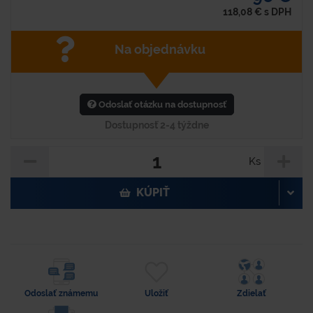
118,08
€
s DPH
Na objednávku
Odoslať otázku na dostupnosť
Dostupnosť 2-4 týždne
Ks
KÚPIŤ
Odoslať známemu
Uložiť
Zdielať