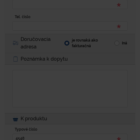
Tel. číslo
Doručovacia
je rovnaká ako
Iná
adresa
fakturačná
Poznámka k dopytu
K produktu
Typové číslo