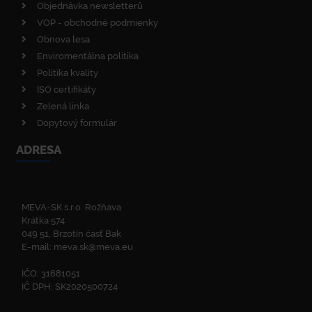
Objednávka newsletterů
VOP - obchodné podmienky
Obnova lesa
Enviromentálna politika
Politika kvality
ISO certifikáty
Zelená linka
Dopytový formulár
ADRESA
MEVA-SK s.r.o. Rožňava
Krátka 574
049 51, Brzotín časť Bak
E-mail:
meva.sk@meva.eu
IČO: 31681051
IČ DPH: SK2020500724