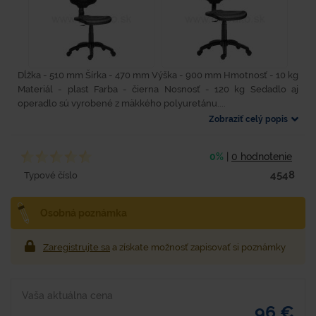
Dĺžka - 510 mm Šírka - 470 mm Výška - 900 mm Hmotnosť - 10 kg
Materiál - plast Farba - čierna Nosnosť - 120 kg Sedadlo aj
operadlo sú vyrobené z mäkkého polyuretánu....
Zobraziť celý popis
0%
|
0 hodnotenie
4548
Typové číslo
Osobná poznámka
Zaregistrujte sa
a získate možnosť zapisovať si poznámky
Vaša aktuálna cena
96 €