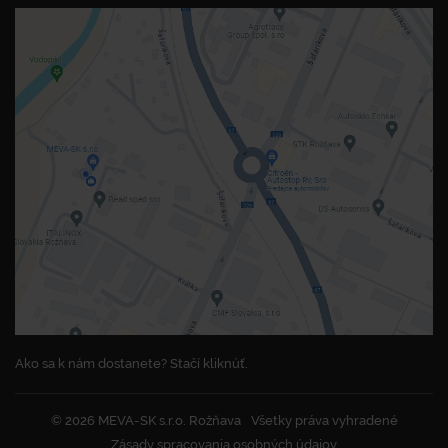
Ako sa k nám dostanete? Stačí kliknúť.
© 2026 MEVA-SK s.r.o. Rožňava
Všetky práva vyhradené
Zásady spracovania osobných údajov