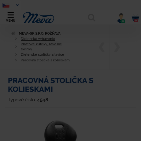
0
MENU
0
MEVA-SK S.R.O. ROŽŇAVA
Dielenské vybavenie
Plastové kufríky, závesné
skrinky
Dielenské stoličky a lavice
Pracovná stolička s kolieskami
PRACOVNÁ STOLIČKA S
KOLIESKAMI
Typové číslo:
4548