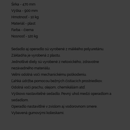
Šírka - 470 mm
Výška - 900 mm
Hmotnosť - 10 kg
Materiál - plast
Farba - čierna
Nosnosť - 120 kg
Sedadlo aj operadlo sú vyrobené z mäkkého polyuretánu.
Základňa je vyrobená z plastu.
Jednotlivé diely sú vyrobené z netoxického, zdravotne
nezávadného materiálu.
Veľmi odolná voči mechanickému poškodeniu.
Ľahká údržba pomocou bežných čistiacich prostriedkov.
Odolná voči prachu, olejom, chemikáliám atď.
Výškovo nastaviteľné sedadlo. Pevný uhol medzi operadlom a
sedadlom.
Operadlo nastavitľné v zvislom aj vodorovnom smere.
Vybavená gumovými kolieskami.