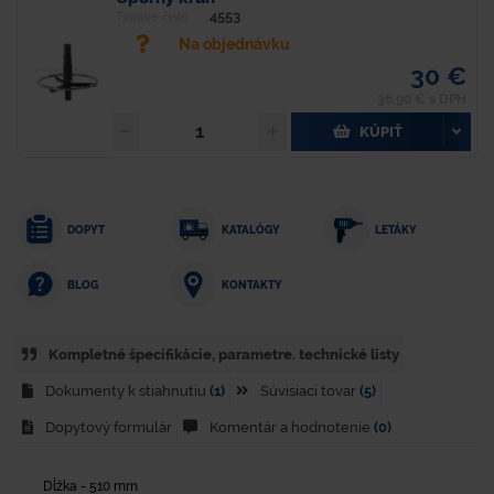
4553
Typové číslo
Na objednávku
30 €
36,90 € s DPH
KÚPIŤ
DOPYT
KATALÓGY
LETÁKY
KONTAKTY
BLOG
Kompletné špecifikácie, parametre. technické listy
Dokumenty k stiahnutiu
(1)
Súvisiaci tovar
(5)
Dopytový formulár
Komentár a hodnotenie
(0)
Dĺžka - 510 mm