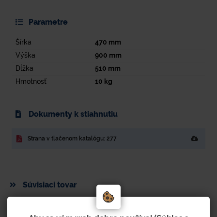
Parametre
Šírka
470
mm
Výška
900
mm
Dĺžka
510
mm
Hmotnosť
10
kg
Dokumenty k stiahnutiu
Strana v tlačenom katalógu: 277
Súvisiaci tovar