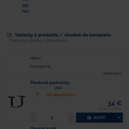
Tlač
Varianty k produktu / vhodné do kompletu
Pracovná stolička s kolieskami
Názov
Dostupnosť
Cena za ks
Plastové podrúčky
4551
Typové číslo
Na objednávku
34 €
41,82 € s DPH
KÚPIŤ
Oporný kruh