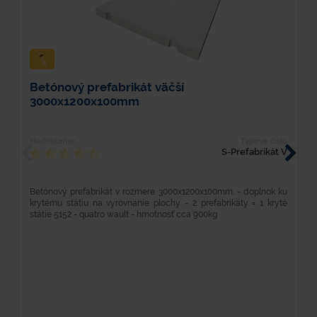
Betónový prefabrikát väčší
K
3000x1200x100mm
Hodnotenie
Typové číslo
H
S-Prefabrikát V
K
Betónový prefabrikát v rozmere 3000x1200x100mm. - doplnok ku
m
krytému státiu na vyrovnanie plochy - 2 prefabrikáty = 1 kryté
státie 5152 - quatro wault - hmotnosť cca 900kg
Te
u
hm