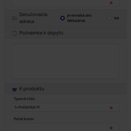
Doručovacia
je rovnaká ako
Iná
adresa
fakturačná
Poznámka k dopytu
K produktu
Typové číslo
Počet kusov