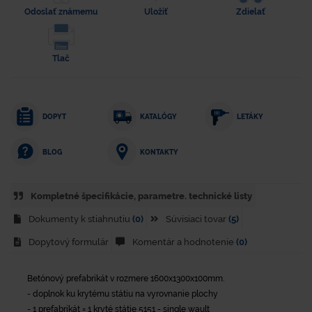
Odoslať známemu
Uložiť
Zdielať
Tlač
DOPYT
KATALÓGY
LETÁKY
KONTAKTY
BLOG
Kompletné špecifikácie, parametre. technické listy
Dokumenty k stiahnutiu
(0)
Súvisiaci tovar
(5)
Dopytový formulár
Komentár a hodnotenie
(0)
Betónový prefabrikát v rozmere 1600x1300x100mm.
- doplnok ku krytému státiu na vyrovnanie plochy
- 1 prefabrikát = 1 kryté státie 5151 - single wault