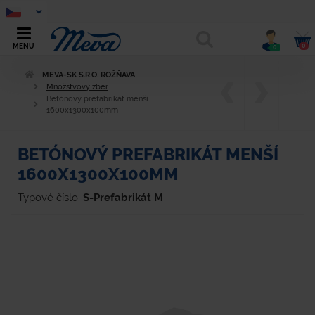
0
MENU
0
MEVA-SK S.R.O. ROŽŇAVA
Množstvový zber
Betónový prefabrikát menší
1600x1300x100mm
BETÓNOVÝ PREFABRIKÁT MENŠÍ
1600X1300X100MM
Typové číslo:
S-Prefabrikát M