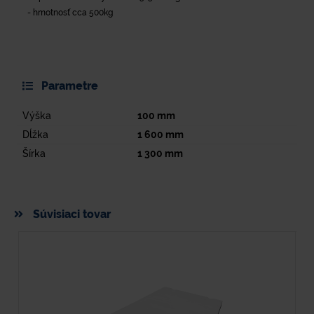
- hmotnosť cca 500kg
Parametre
Výška
100
mm
Dĺžka
1 600
mm
Šírka
1 300
mm
Súvisiaci tovar