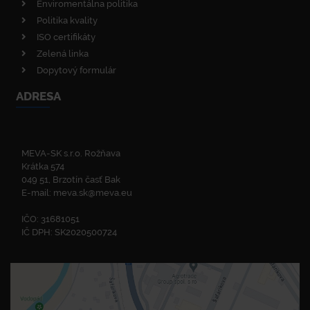
Enviromentálna politika
Politika kvality
ISO certifikáty
Zelená linka
Dopytový formulár
ADRESA
MEVA-SK s.r.o. Rožňava
Krátka 574
049 51, Brzotín časť Bak
E-mail:
meva.sk@meva.eu
IČO: 31681051
IČ DPH: SK2020500724