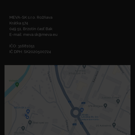
MEVA-SK s.r.o. Rožňava
Krátka 574
049 51, Brzotín časť Bak
E-mail:
meva.sk@meva.eu
IČO: 31681051
IČ DPH: SK2020500724