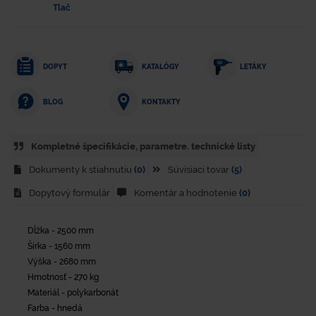
Tlač
DOPYT
KATALÓGY
LETÁKY
KONTAKTY
BLOG
Kompletné špecifikácie, parametre. technické listy
Dokumenty k stiahnutiu
(0)
Súvisiaci tovar
(5)
Dopytový formulár
Komentár a hodnotenie
(0)
Dĺžka - 2500 mm
Šírka - 1560 mm
Výška - 2680 mm
Hmotnosť - 270 kg
Materiál - polykarbonát
Farba - hnedá