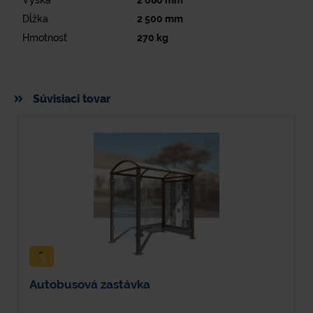
Výška
2 680
mm
Dĺžka
2 500
mm
Hmotnosť
270
kg
Súvisiaci tovar
Autobusová zastávka
O