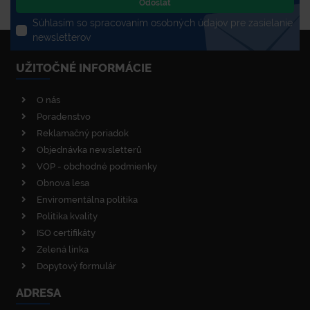
Odoslať
Súhlasím so spracovaním osobných údajov pre zasielanie
newsletterov
UŽITOČNÉ INFORMÁCIE
O nás
Poradenstvo
Reklamačný poriadok
Objednávka newsletterů
VOP - obchodné podmienky
Obnova lesa
Enviromentálna politika
Politika kvality
ISO certifikáty
Zelená linka
Dopytový formulár
ADRESA