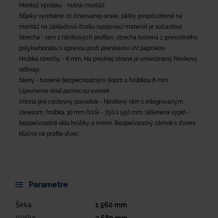
Montáž výrobku - nutná montáž
Stĺpiky vyrobené zo zinkovanej ocele, pätky prispôsobené na
montáž na základovú dosku (spojovací materiál je súčasťou).
Strecha - rám z hliníkových profilov, strecha tvorená z priesvitného
polykarbonátu s úpravou proti prenikaniu UV paprskov.
Hrúbka strechy - 6 mm. Na prednej strane je umiestnený hliníkový
odkvap.
Steny - tvorené bezpečnostným sklom s hrúbkou 8 mm.
Upevnenie skiel pomocou svoriek.
Vitrína pre cestovný poriadok - hliníkový rám s integrovaným
závesom, hrúbka 30 mm (VxŠ) - 750 x 550 mm. Sklenená výplň -
bezpečnostné sklo hrúbky 4 mmm. Bezpečnostný zámok s dvomi
kľúčmi na profile dvier.
Parametre
Šírka
1 560
mm