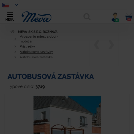
0
MENU
0
MEVA-SK S.R.O. ROŽŇAVA
Vybavenie miest a obcí -
mobiliár
Prístrešky
Autobusové zastávky
Autobusová zastávka
AUTOBUSOVÁ ZASTÁVKA
Typové číslo:
3719