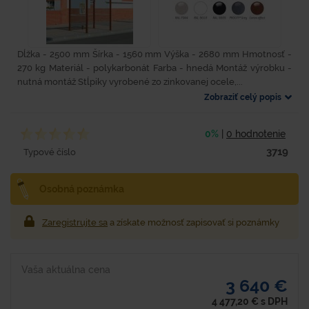
Dĺžka - 2500 mm Šírka - 1560 mm Výška - 2680 mm Hmotnosť -
270 kg Materiál - polykarbonát Farba - hnedá Montáž výrobku -
nutná montáž Stĺpiky vyrobené zo zinkovanej ocele,...
Zobraziť celý popis
0%
|
0 hodnotenie
3719
Typové číslo
Osobná poznámka
Zaregistrujte sa
a získate možnosť zapisovať si poznámky
Vaša aktuálna cena
3 640 €
4 477,20
€
s DPH