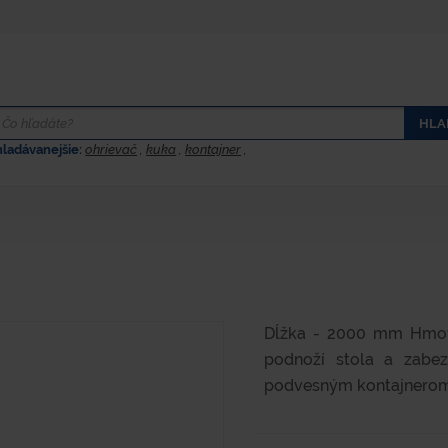
HLA
hladávanejšie:
ohrievač
,
kuka
,
kontajner
,
Dĺžka - 2000 mm Hmotno
podnoží stola a zabezp
podvesným kontajnerom 