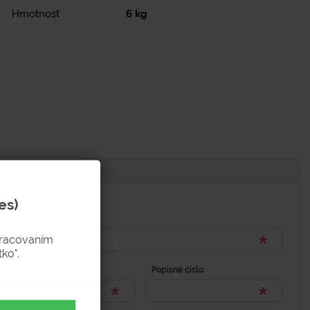
Hmotnosť
6
kg
es)
pracovaním
ko".
Popisné číslo