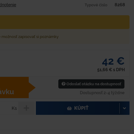
8268
dnotenie
Typové číslo
e možnosť zapisovať si poznámky
42 €
51,66
€
s DPH
Odoslať otázku na dostupnosť
ávku
Dostupnosť 2-4 týždne
KÚPIŤ
Ks