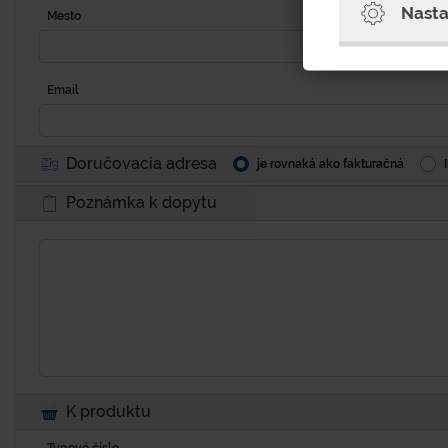
Nasta
Mesto
Email
Doručovacia adresa
je rovnaká ako fakturačná
Poznámka k dopytu
K produktu