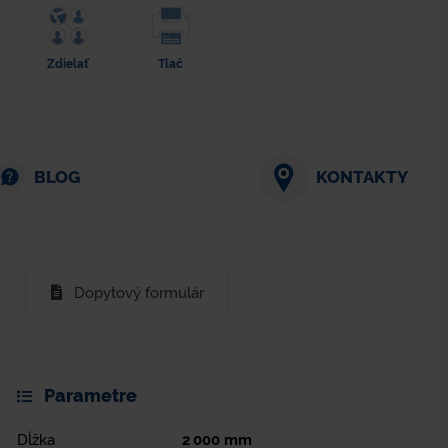
Zdielať
Tlač
BLOG
KONTAKTY
)
Dopytový formulár
Parametre
Dĺžka
2 000
mm