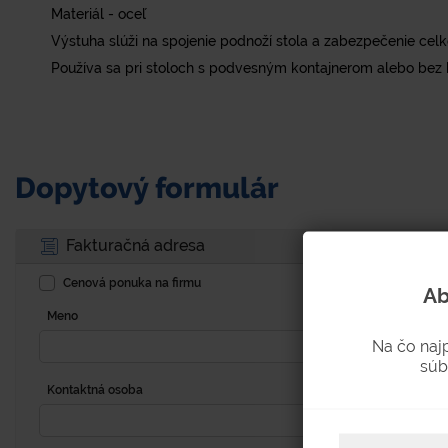
Materiál - oceľ
Výstuha slúži na spojenie podnoží stola a zabezpečenie celkov
Používa sa pri stoloch s podvesným kontajnerom alebo bez 
Dopytový formulár
Fakturačná adresa
Cenová ponuka na firmu
Ab
Meno
Na čo naj
súb
Kontaktná osoba