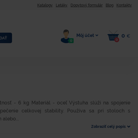
Katalogy
Letáky
Dopytový formulár
Blog
Kontakty
0
Môj účet
€
DAŤ
0
0
sť - 6 kg Materiál - oceľ Výstuha slúži na spojenie
ečenie celkovej stability. Používa sa pri stoloch s
alebo...
Zobraziť celý popis