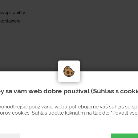
ej stability.
kontajnera.
y sa vám web dobre používal (Súhlas s cooki
Priezvisko
pohodlnejšie používanie webu potrebujeme váš súhlas so s
orov cookies. Súhlas udelíte kliknutím na tlačidlo "Povoliť všet
Adresa