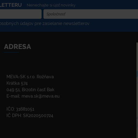
LETTERU
Nenechajte si újsť novinky
sobných údajov pre zasielanie newsletterov
ADRESA
MEVA-SK s.r.o. Rožňava
Krátka 574
049 51, Brzotín časť Bak
E-mail:
meva.sk@meva.eu
IČO: 31681051
IČ DPH: SK2020500724