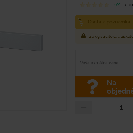
0%
|
0 ho
Osobná poznámka
Zaregistrujte sa
a získat
Vaša aktuálna cena
Na
objedn