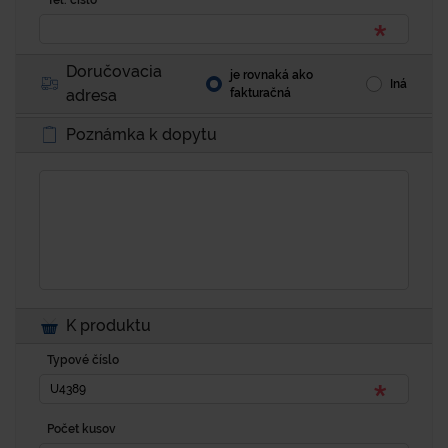
Tel. číslo
Doručovacia
je rovnaká ako
Iná
adresa
fakturačná
Poznámka k dopytu
K produktu
Typové číslo
Počet kusov