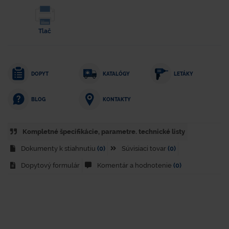
Tlač
DOPYT
KATALÓGY
LETÁKY
KONTAKTY
BLOG
Kompletné špecifikácie, parametre. technické listy
Dokumenty k stiahnutiu
(0)
Súvisiaci tovar
(0)
Dopytový formulár
Komentár a hodnotenie
(0)