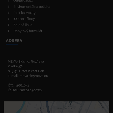
Obnova lesa
Enviromentálna politika
Politika kvality
ISO certifikáty
Zelená linka
Dopytový formulár
ADRESA
MEVA-SK s.r.o. Rožňava
Krátka 574
049 51, Brzotín časť Bak
E-mail:
meva.sk@meva.eu
IČO: 31681051
IČ DPH: SK2020500724