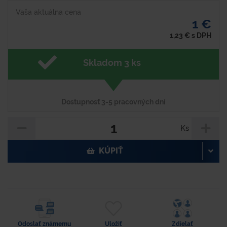
Vaša aktuálna cena
1 €
1,23
€
s DPH
Skladom 3 ks
Dostupnosť 3-5 pracovných dní
Ks
KÚPIŤ
Odoslať známemu
Uložiť
Zdielať