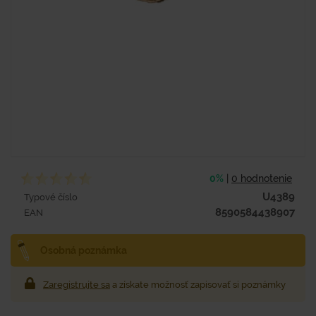
0%
|
0 hodnotenie
U4389
Typové číslo
8590584438907
EAN
Osobná poznámka
Zaregistrujte sa
a získate možnosť zapisovať si poznámky