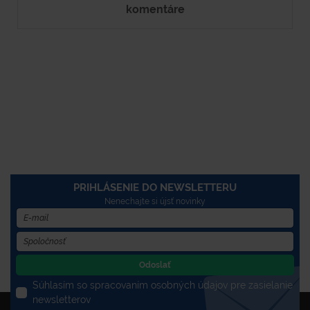
komentáre
PRIHLÁSENIE DO NEWSLETTERU
Nenechajte si újsť novinky
Odoslať
Súhlasím so spracovaním osobných údajov pre zasielanie
newsletterov