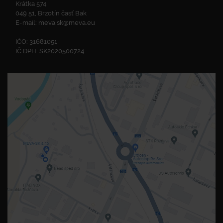
Krátka 574
049 51, Brzotín časť Bak
E-mail:
meva.sk@meva.eu
IČO: 31681051
IČ DPH: SK2020500724