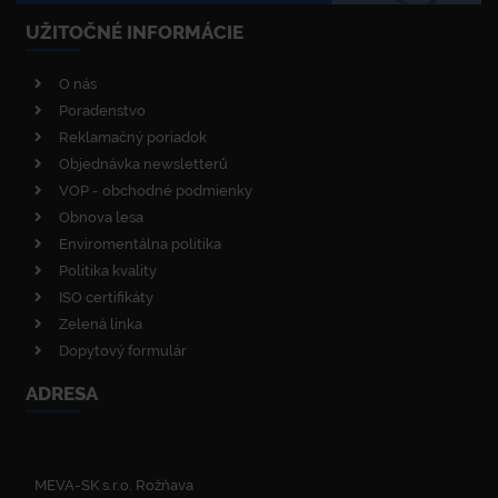
UŽITOČNÉ INFORMÁCIE
O nás
Poradenstvo
Reklamačný poriadok
Objednávka newsletterů
VOP - obchodné podmienky
Obnova lesa
Enviromentálna politika
Politika kvality
ISO certifikáty
Zelená linka
Dopytový formulár
ADRESA
MEVA-SK s.r.o. Rožňava