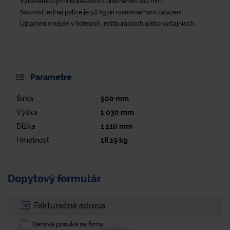
Vybavené štyrmi kolieskami s priemerom 100 mm.
Nosnosť jednej police je 50 kg pri rovnomernom zaťažení.
Uplatnenie nájde v hoteloch, reštauráciách alebo výdajniach.
Parametre
Šírka
500
mm
Výška
1 030
mm
Dĺžka
1 110
mm
Hmotnosť
18,19
kg
Dopytový formulár
Fakturačná adresa
Cenová ponuka na firmu