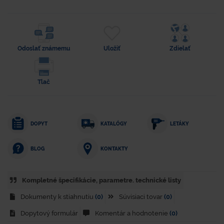
Odoslať známemu
Uložiť
Zdielať
Tlač
DOPYT
KATALÓGY
LETÁKY
KONTAKTY
BLOG
Kompletné špecifikácie, parametre. technické listy
Dokumenty k stiahnutiu
(0)
Súvisiaci tovar
(0)
Dopytový formulár
Komentár a hodnotenie
(0)