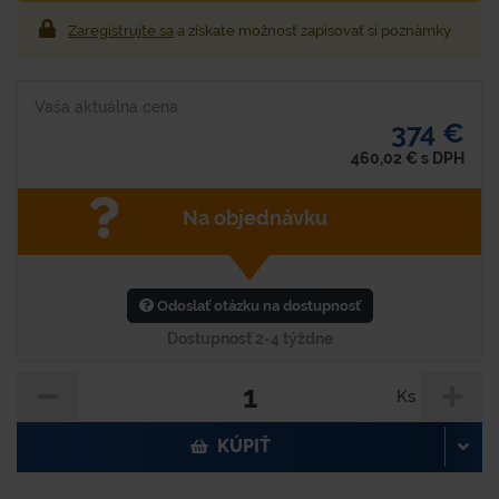
Zaregistrujte sa
a získate možnosť zapisovať si poznámky
Vaša aktuálna cena
374 €
460,02
€
s DPH
Na objednávku
Odoslať otázku na dostupnosť
Dostupnosť 2-4 týždne
Ks
KÚPIŤ