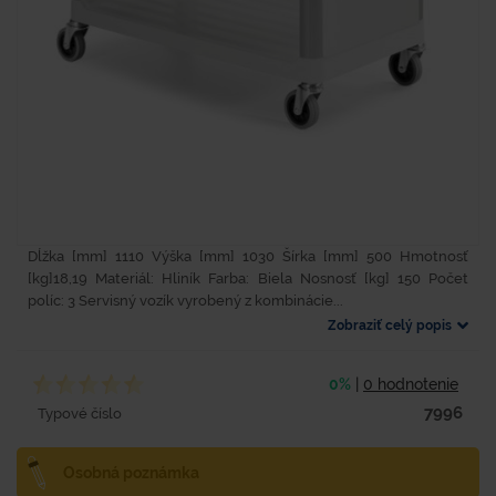
Dĺžka [mm] 1110 Výška [mm] 1030 Šírka [mm] 500 Hmotnosť
[kg]18,19 Materiál: Hliník Farba: Biela Nosnosť [kg] 150 Počet
políc: 3 Servisný vozík vyrobený z kombinácie...
Zobraziť celý popis
0%
|
0 hodnotenie
7996
Typové číslo
Osobná poznámka