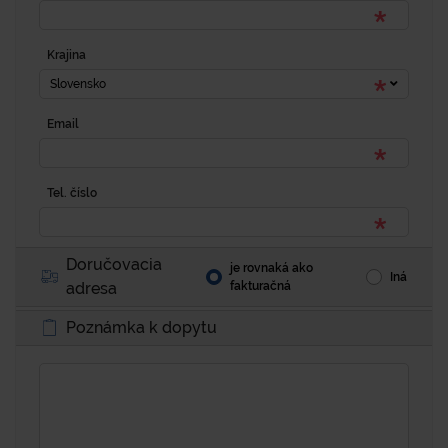
Krajina
Slovensko
Email
Tel. číslo
Doručovacia
je rovnaká ako
Iná
adresa
fakturačná
Poznámka k dopytu