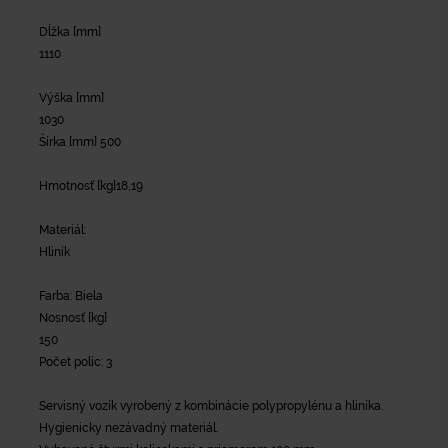
Dĺžka [mm]
1110
Výška [mm]
1030
Šírka [mm] 500
Hmotnosť [kg]18,19
Materiál:
Hliník
Farba: Biela
Nosnosť [kg]
150
Počet políc: 3
Servisný vozík vyrobený z kombinácie polypropylénu a hliníka.
Hygienicky nezávadný materiál.