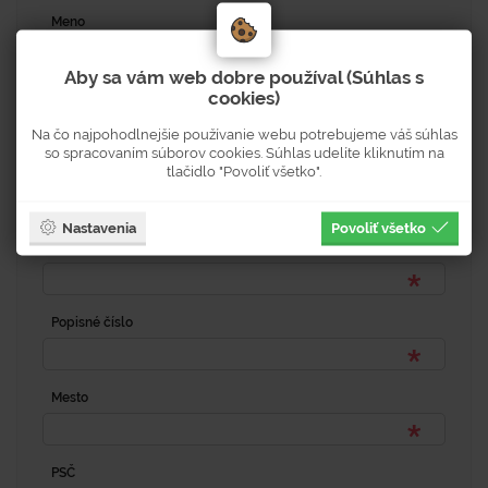
Meno
Aby sa vám web dobre používal (Súhlas s
cookies)
Priezvisko
Na čo najpohodlnejšie používanie webu potrebujeme váš súhlas
so spracovaním súborov cookies. Súhlas udelíte kliknutím na
tlačidlo "Povoliť všetko".
Kontaktná osoba
Nastavenia
Povoliť všetko
Adresa
Popisné číslo
Mesto
PSČ