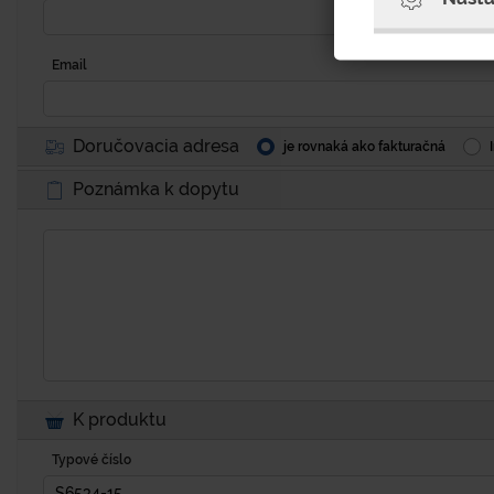
Email
Doručovacia adresa
je rovnaká ako fakturačná
Poznámka k dopytu
K produktu
Typové číslo