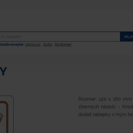
HLA
hladávanejšie:
ohrievač
,
kuka
,
kontajner
,
KY
Rozmer: 120 x 160 mm 
zberných nádob. - Kres
dodať nálepky s iným tex