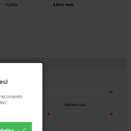
Výška
1 600
mm
es)
pracovaním
ko".
Popisné číslo
všetko