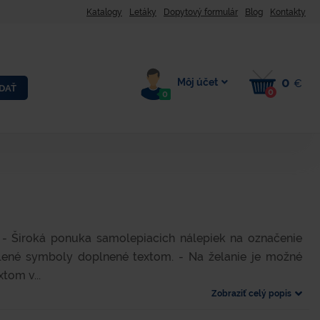
Katalogy
Letáky
Dopytový formulár
Blog
Kontakty
0
Môj účet
€
DAŤ
0
0
- Široká ponuka samolepiacich nálepiek na označenie
lené symboly doplnené textom. - Na želanie je možné
tom v...
Zobraziť celý popis