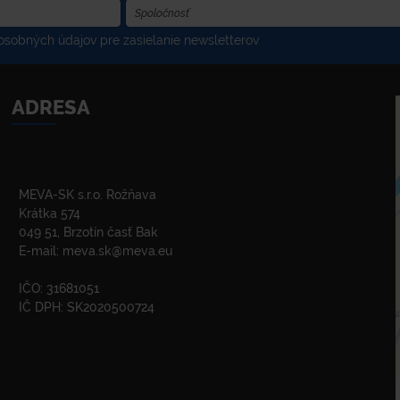
sobných údajov pre zasielanie newsletterov
ADRESA
MEVA-SK s.r.o. Rožňava
Krátka 574
049 51, Brzotín časť Bak
E-mail:
meva.sk@meva.eu
IČO: 31681051
IČ DPH: SK2020500724