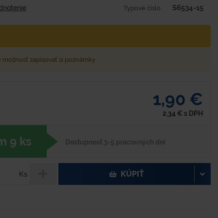
S6534-15
dnotenie
Typové číslo
e možnosť zapisovať si poznámky
1,90 €
2,34
€
s DPH
m 9 ks
Dostupnosť 3-5 pracovných dní
KÚPIŤ
Ks