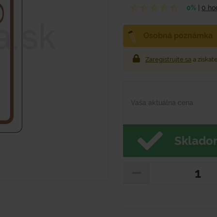
0%
|
0 ho
Osobná poznámka
Zaregistrujte sa
a získat
Vaša aktuálna cena
Sklado