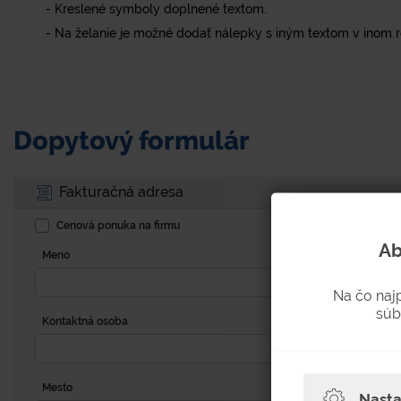
- Kreslené symboly doplnené textom.
- Na želanie je možné dodať nálepky s iným textom v inom 
Dopytový formulár
Fakturačná adresa
Cenová ponuka na firmu
Ab
Meno
Na čo naj
súb
Kontaktná osoba
Mesto
Nasta