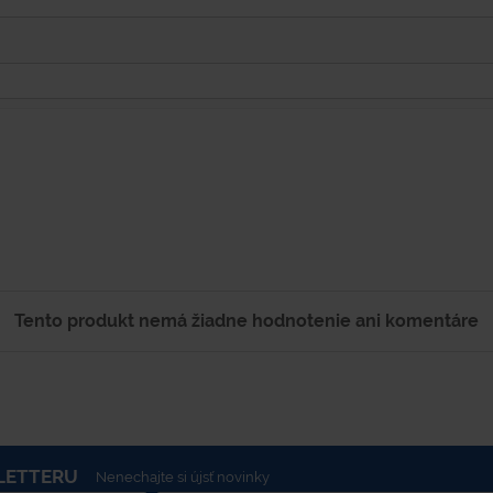
Tento produkt nemá žiadne hodnotenie ani komentáre
LETTERU
Nenechajte si újsť novinky