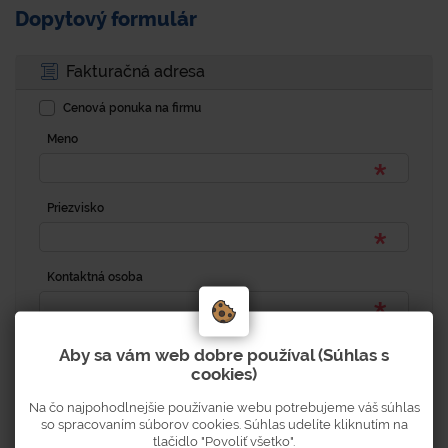
Dopytový formulár
Fakturačná adresa
Cenová ponuka na firmu
Meno
Priezvisko
Kontaktná osoba
Adresa
Aby sa vám web dobre používal (Súhlas s
cookies)
Na čo najpohodlnejšie používanie webu potrebujeme váš súhlas
Popisné číslo
so spracovaním súborov cookies. Súhlas udelíte kliknutím na
tlačidlo "Povoliť všetko".