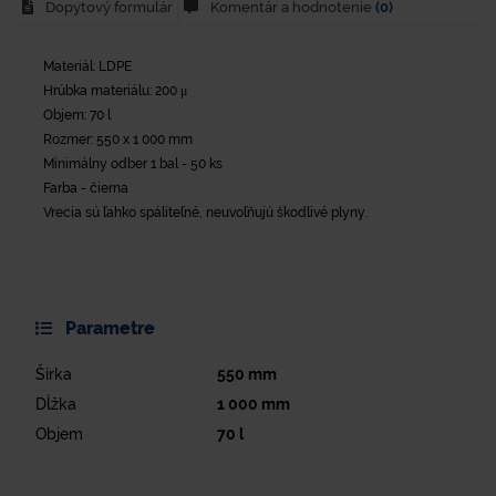
Dopytový formulár
Komentár a hodnotenie
(0)
Materiál: LDPE
Hrúbka materiálu: 200 μ
Objem: 70 l
Rozmer: 550 x 1 000 mm
Minimálny odber 1 bal - 50 ks
Farba - čierna
Vrecia sú ľahko spáliteľné, neuvoľňujú škodlivé plyny.
Parametre
Šírka
550
mm
Dĺžka
1 000
mm
Objem
70
l