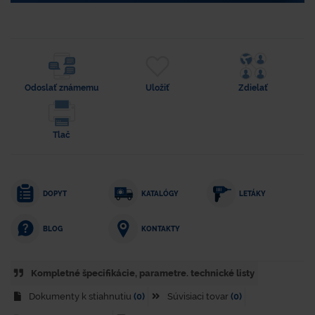
Odoslať známemu
Uložiť
Zdielať
Tlač
DOPYT
KATALÓGY
LETÁKY
KONTAKTY
BLOG
Kompletné špecifikácie, parametre. technické listy
Dokumenty k stiahnutiu
(0)
Súvisiaci tovar
(0)