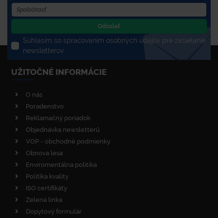
Odoslať
Súhlasím so spracovaním osobných údajov pre zasielanie
newsletterov
UŽITOČNÉ INFORMÁCIE
O nás
Poradenstvo
Reklamačný poriadok
Objednávka newsletterů
VOP - obchodné podmienky
Obnova lesa
Enviromentálna politika
Politika kvality
ISO certifikáty
Zelená linka
Dopytový formulár