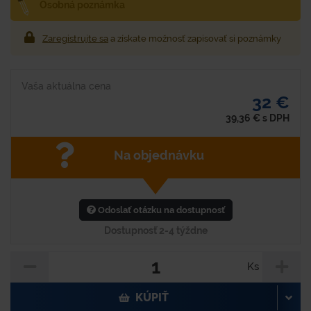
Osobná poznámka
Zaregistrujte sa
a získate možnosť zapisovať si poznámky
Vaša aktuálna cena
32 €
39,36
€
s DPH
Na objednávku
Odoslať otázku na dostupnosť
Dostupnosť 2-4 týždne
Ks
KÚPIŤ