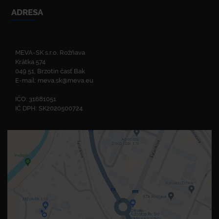
ADRESA
MEVA-SK s.r.o. Rožňava
Krátka 574
049 51, Brzotín časť Bak
E-mail:
meva.sk@meva.eu
IČO: 31681051
IČ DPH: SK2020500724