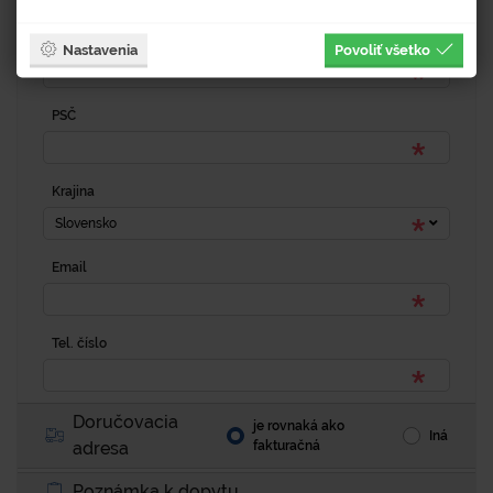
Mesto
Nastavenia
Povoliť všetko
PSČ
Krajina
Slovensko
Email
Tel. číslo
Doručovacia
je rovnaká ako
Iná
adresa
fakturačná
Poznámka k dopytu