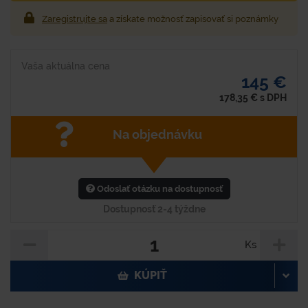
Zaregistrujte sa
a získate možnosť zapisovať si poznámky
Vaša aktuálna cena
145 €
178,35
€
s DPH
Na objednávku
Odoslať otázku na dostupnosť
Dostupnosť 2-4 týždne
Ks
KÚPIŤ