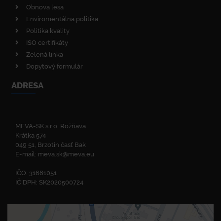
Obnova lesa
Enviromentálna politika
Politika kvality
ISO certifikáty
Zelená linka
Dopytový formulár
ADRESA
MEVA-SK s.r.o. Rožňava
Krátka 574
049 51, Brzotín časť Bak
E-mail:
meva.sk@meva.eu
IČO: 31681051
IČ DPH: SK2020500724