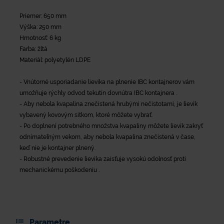
Priemer: 650 mm
Výška: 250 mm
Hmotnosť: 6 kg
Farba: žltá
Materiál: polyetylén LDPE
- Vnútorné usporiadanie lievika na plnenie IBC kontajnerov vám
umožňuje rýchly odvod tekutín dovnútra IBC kontajnera .
- Aby nebola kvapalina znečistená hrubými nečistotami, je lievik
vybavený kovovým sitkom, ktoré môžete vybrať.
- Po doplnení potrebného množstva kvapaliny môžete lievik zakryť
odnímateľným vekom, aby nebola kvapalina znečistená v čase,
keď nie je kontajner plnený.
- Robustné prevedenie lievika zaisťuje vysokú odolnosť proti
mechanickému poškodeniu .
Parametre