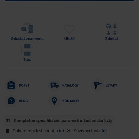
Odoslať známemu
Uložiť
Zdielať
Tlač
DOPYT
KATALÓGY
LETÁKY
KONTAKTY
BLOG
Kompletné špecifikácie, parametre. technické listy
Dokumenty k stiahnutiu
(0)
Súvisiaci tovar
(0)