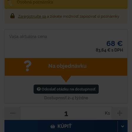
Osobná poznámka
Zaregistrujte sa
a získate možnosť zapisovať si poznámky
Vaša aktuálna cena
68 €
83,64
€
s DPH
Na objednávku
Odoslať otázku na dostupnosť
Dostupnosť 2-4 týždne
Ks
KÚPIŤ