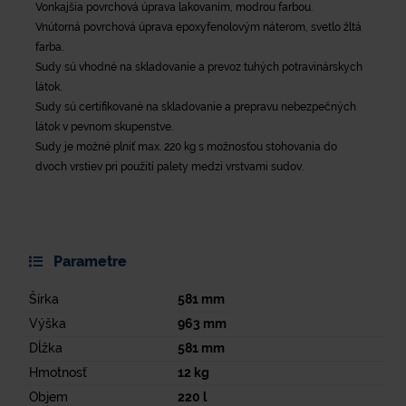
Vonkajšia povrchová úprava lakovaním, modrou farbou.
Vnútorná povrchová úprava epoxyfenolovým náterom, svetlo žltá
farba.
Sudy sú vhodné na skladovanie a prevoz tuhých potravinárskych
látok.
Sudy sú certifikované na skladovanie a prepravu nebezpečných
látok v pevnom skupenstve.
Sudy je možné plniť max. 220 kg s možnosťou stohovania do
dvoch vrstiev pri použití palety medzi vrstvami sudov.
Parametre
Šírka
581
mm
Výška
963
mm
Dĺžka
581
mm
Hmotnosť
12
kg
Objem
220
l