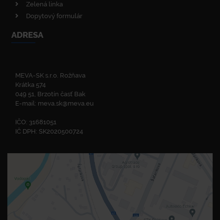
Zelená linka
Dopytový formulár
ADRESA
MEVA-SK s.r.o. Rožňava
Krátka 574
049 51, Brzotín časť Bak
E-mail:
meva.sk@meva.eu
IČO: 31681051
IČ DPH: SK2020500724