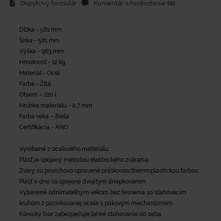
Dopytový formulár
Komentár a hodnotenie
(0)
Dĺžka - 581 mm
Šírka - 581 mm
Výška - 963 mm
Hmotnosť - 12 kg
Materiál - Oceľ
Farba - Žltá
Objem – 220 l
Hrúbka materiálu - 0,7 mm
Farba veka – Biela
Certifikácia - ÁNO
Vyrobené z oceľového materiálu.
Plášť je spojený metódou elektrického zvárania.
Zvary sú povrchovo upravené práškovou thermoplastickou farbou.
Plášť a dno sú spojené dvojitým driapkovaním.
Vybavené odnímateľným vekom bez tesnenia so sťahovacím
kruhom z pozinkovanej ocele s pákovým mechanizmom
Kónický tvar zabezpečuje ľahké stohovanie do seba.