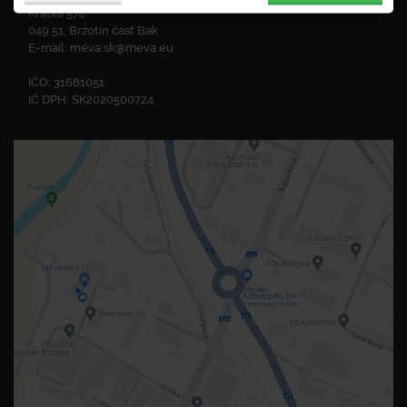
Krátka 574
049 51, Brzotín časť Bak
E-mail:
meva.sk@meva.eu
IČO: 31681051
IČ DPH: SK2020500724