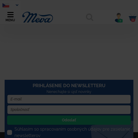
0
MENU
0
PRIHLÁSENIE DO NEWSLETTERU
Nenechajte si újsť novinky
Odoslať
Súhlasím so spracovaním osobných údajov pre zasielanie
newsletterov