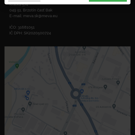
Krátka 574
049 51, Brzotín časť Bak
E-mail:
meva.sk@meva.eu
IČO: 31681051
IČ DPH: SK2020500724