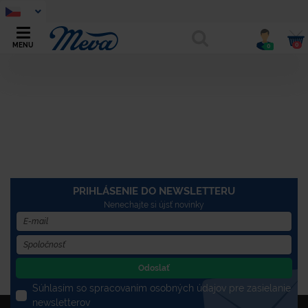
0
MENU
0
PRIHLÁSENIE DO NEWSLETTERU
Nenechajte si újsť novinky
Odoslať
Súhlasím so spracovaním osobných údajov pre zasielanie
newsletterov