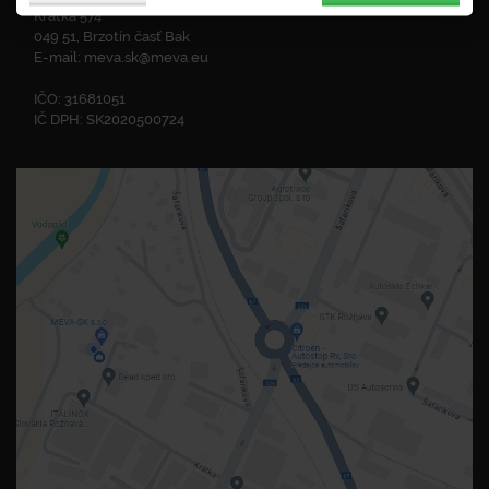
Krátka 574
049 51, Brzotín časť Bak
E-mail:
meva.sk@meva.eu
IČO: 31681051
IČ DPH: SK2020500724