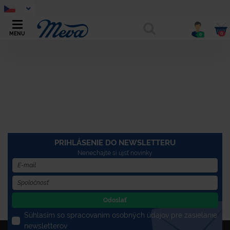
0
MENU
0
PRIHLÁSENIE DO NEWSLETTERU
Nenechajte si újsť novinky
Odoslať
Súhlasím so spracovaním osobných údajov pre zasielanie
newsletterov