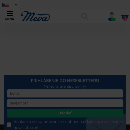
0
MENU
0
PRIHLÁSENIE DO NEWSLETTERU
Nenechajte si újsť novinky
Odoslať
Súhlasím so spracovaním osobných údajov pre zasielanie
newsletterov