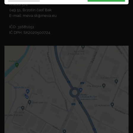
Krátka 574
049 51, Brzotín časť Bak
E-mail:
meva.sk@meva.eu
IČO: 31681051
IČ DPH: SK2020500724