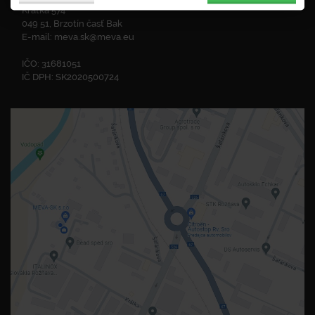
Krátka 574
049 51, Brzotín časť Bak
E-mail:
meva.sk@meva.eu
IČO: 31681051
IČ DPH: SK2020500724