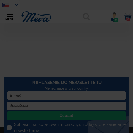
0
MENU
0
PRIHLÁSENIE DO NEWSLETTERU
Nenechajte si újsť novinky
Odoslať
Súhlasím so spracovaním osobných údajov pre zasielanie
newsletterov