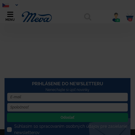
0
MENU
0
PRIHLÁSENIE DO NEWSLETTERU
Nenechajte si újsť novinky
Odoslať
Súhlasím so spracovaním osobných údajov pre zasielanie
newsletterov