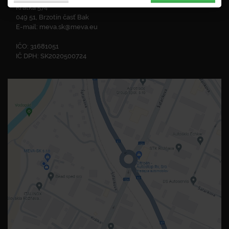
Krátka 574
049 51, Brzotín časť Bak
E-mail:
meva.sk@meva.eu
IČO: 31681051
IČ DPH: SK2020500724