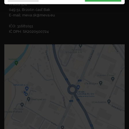
Krátka 574
049 51, Brzotín časť Bak
E-mail:
meva.sk@meva.eu
IČO: 31681051
IČ DPH: SK2020500724