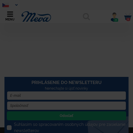
0
MENU
0
PRIHLÁSENIE DO NEWSLETTERU
Nenechajte si újsť novinky
Odoslať
Súhlasím so spracovaním osobných údajov pre zasielanie
newsletterov