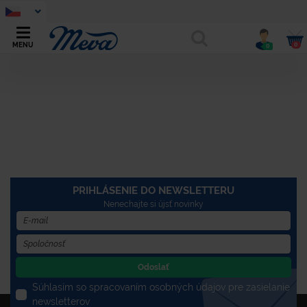
0
MENU
0
PRIHLÁSENIE DO NEWSLETTERU
Nenechajte si újsť novinky
Odoslať
Súhlasím so spracovaním osobných údajov pre zasielanie
newsletterov