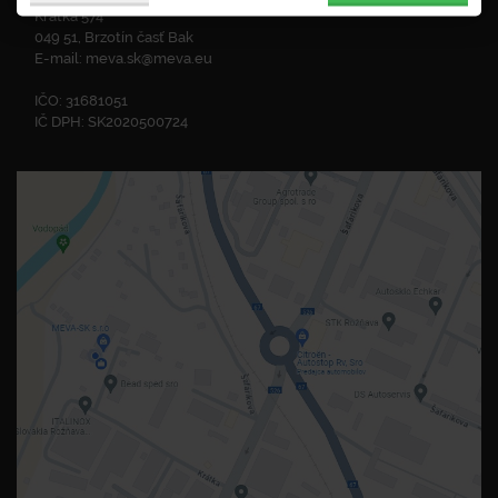
Krátka 574
049 51, Brzotín časť Bak
E-mail:
meva.sk@meva.eu
IČO: 31681051
IČ DPH: SK2020500724