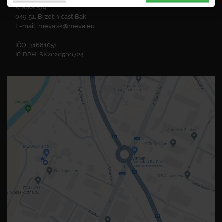
Krátka 574
049 51, Brzotín časť Bak
E-mail:
meva.sk@meva.eu
IČO: 31681051
IČ DPH: SK2020500724