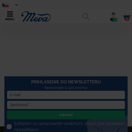
0
MENU
0
PRIHLÁSENIE DO NEWSLETTERU
Nenechajte si újsť novinky
Odoslať
Súhlasím so spracovaním osobných údajov pre zasielanie
newsletterov