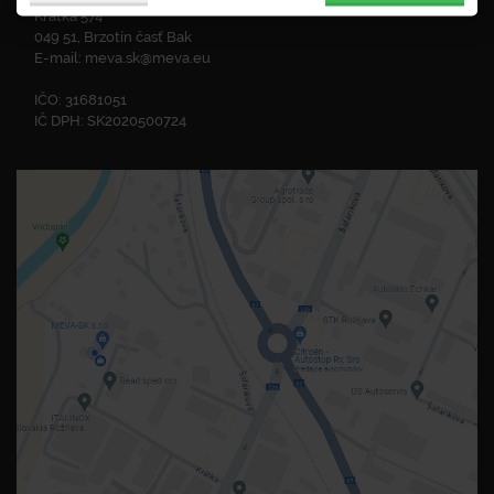
Krátka 574
049 51, Brzotín časť Bak
E-mail:
meva.sk@meva.eu
IČO: 31681051
IČ DPH: SK2020500724