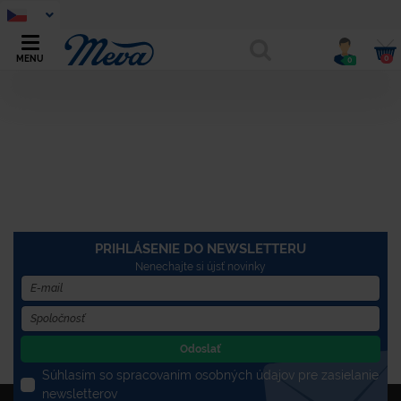
0
MENU
0
PRIHLÁSENIE DO NEWSLETTERU
Nenechajte si újsť novinky
Odoslať
Súhlasím so spracovaním osobných údajov pre zasielanie
newsletterov