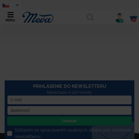
0
MENU
0
PRIHLÁSENIE DO NEWSLETTERU
Nenechajte si újsť novinky
Odoslať
Súhlasím so spracovaním osobných údajov pre zasielanie
newsletterov