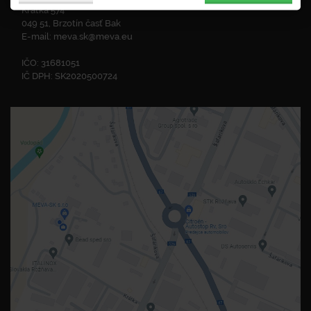
Krátka 574
049 51, Brzotín časť Bak
E-mail:
meva.sk@meva.eu
IČO: 31681051
IČ DPH: SK2020500724