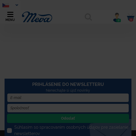
0
MENU
0
PRIHLÁSENIE DO NEWSLETTERU
Nenechajte si újsť novinky
Odoslať
Súhlasím so spracovaním osobných údajov pre zasielanie
newsletterov