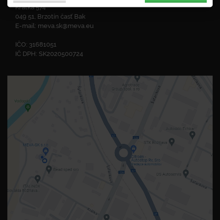
Krátka 574
049 51, Brzotín časť Bak
E-mail:
meva.sk@meva.eu
IČO: 31681051
IČ DPH: SK2020500724