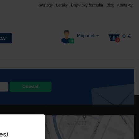
Katalogy
Letáky
Dopytový formulár
Blog
Kontakty
0
Môj účet
€
DAŤ
0
0
Odoslať
es)