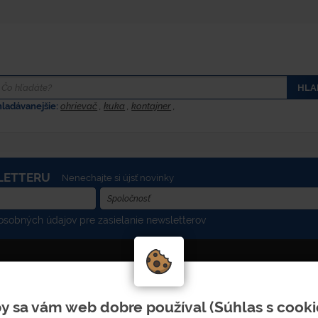
HLA
hladávanejšie:
ohrievač
,
kuka
,
kontajner
,
LETTERU
Nenechajte si újsť novinky
sobných údajov pre zasielanie newsletterov
ADRESA
y sa vám web dobre používal (Súhlas s cooki