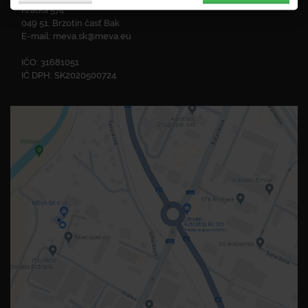
Krátka 574
049 51, Brzotín časť Bak
E-mail:
meva.sk@meva.eu
IČO: 31681051
IČ DPH: SK2020500724