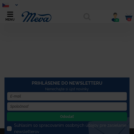
0
MENU
0
PRIHLÁSENIE DO NEWSLETTERU
Nenechajte si újsť novinky
Odoslať
Súhlasím so spracovaním osobných údajov pre zasielanie
newsletterov