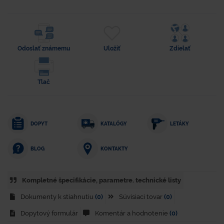
Odoslať známemu
Uložiť
Zdielať
Tlač
DOPYT
KATALÓGY
LETÁKY
KONTAKTY
BLOG
Kompletné špecifikácie, parametre. technické listy
Dokumenty k stiahnutiu
(0)
Súvisiaci tovar
(0)
Dopytový formulár
Komentár a hodnotenie
(0)