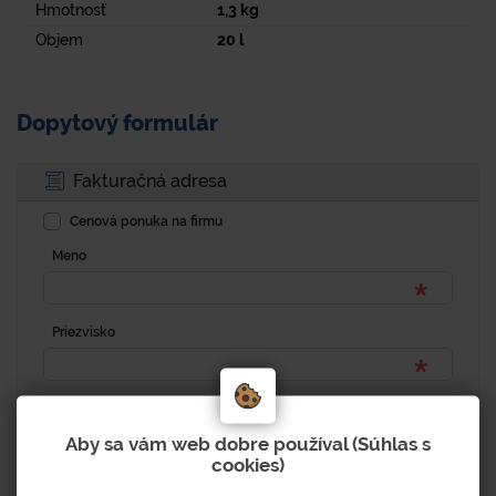
Hmotnosť
1,3
kg
Objem
20
l
Dopytový formulár
Fakturačná adresa
Cenová ponuka na firmu
Meno
Priezvisko
Kontaktná osoba
Aby sa vám web dobre používal (Súhlas s
cookies)
Adresa