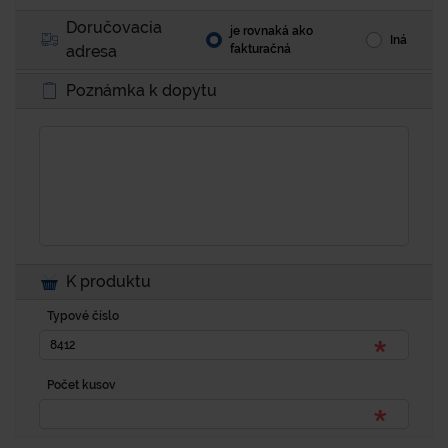
Doručovacia
je rovnaká ako
Iná
adresa
fakturačná
Poznámka k dopytu
K produktu
Typové číslo
Počet kusov