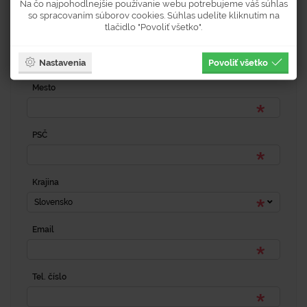
Na čo najpohodlnejšie používanie webu potrebujeme váš súhlas
so spracovaním súborov cookies. Súhlas udelíte kliknutím na
tlačidlo "Povoliť všetko".
Popisné číslo
Nastavenia
Povoliť všetko
Mesto
PSČ
Krajina
Slovensko
Email
Tel. číslo