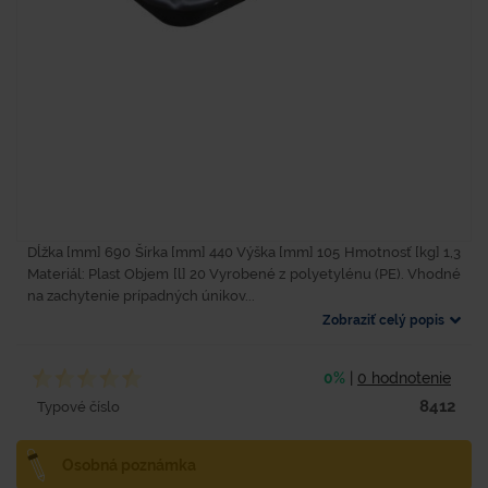
Dĺžka [mm] 690 Šírka [mm] 440 Výška [mm] 105 Hmotnosť [kg] 1,3
Materiál: Plast Objem [l] 20 Vyrobené z polyetylénu (PE). Vhodné
na zachytenie prípadných únikov...
Zobraziť celý popis
0%
|
0 hodnotenie
8412
Typové číslo
Osobná poznámka