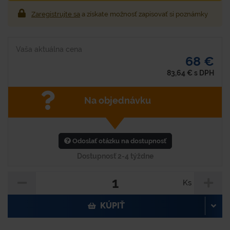
Zaregistrujte sa
a získate možnosť zapisovať si poznámky
Vaša aktuálna cena
68 €
83,64
€
s DPH
Na objednávku
Odoslať otázku na dostupnosť
Dostupnosť 2-4 týždne
Ks
KÚPIŤ