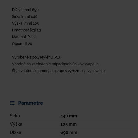
Dĺžka [mm] 690
Šírka [mm] 440
Výška [mm] 105
Hmotnosť [kg] 1,3
Materiál: Plast
Objem [l] 20
Vyrobené z polyetylénu (PE).
Vhodné na zachytenie prípadných únikov kvapalín.
Štyri vnútorné komory a okraje s výrezmi na vylievanie.
Parametre
Šírka
440
mm
Výška
105
mm
Dĺžka
690
mm