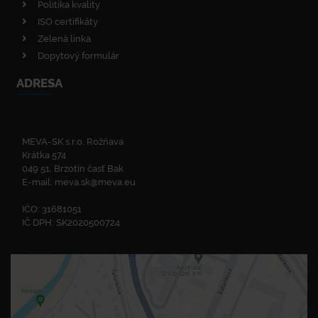
Politika kvality
ISO certifikáty
Zelená linka
Dopytový formulár
ADRESA
MEVA-SK s.r.o. Rožňava
Krátka 574
049 51, Brzotín časť Bak
E-mail:
meva.sk@meva.eu
IČO: 31681051
IČ DPH: SK2020500724