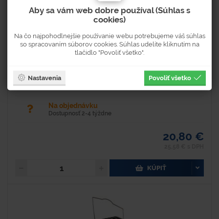
Aby sa vám web dobre používal (Súhlas s
Hodnotenie
Typové číslo
cookies)
U4575A
Na čo najpohodlnejšie používanie webu potrebujeme váš súhlas
so spracovaním súborov cookies. Súhlas udelíte kliknutím na
- Hadica s dĺžkou 2 m a s koncovkami G3/8L
tlačidlo "Povoliť všetko".
Nastavenia
Povoliť všetko
Na objednávku
Dostupnosť 2-4 týždne
20,80 €
25,58 € s DPH
KÚPIŤ