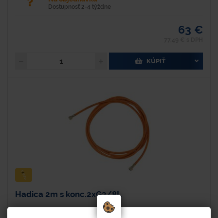
Dostupnosť 2-4 týždne
63 €
77,49 € s DPH
KÚPIŤ
Hadica 2m s konc.2xG3/8L