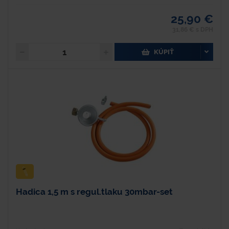
25,90 €
31,86 € s DPH
KÚPIŤ
Hadica 1,5 m s regul.tlaku 30mbar-set