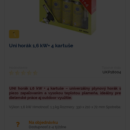
Uni horák 1,6 kW+ 4 kartuše
Hodnotenie
Typové číslo
UKP18004
UNI horák 1,6 kW + 4 kartuše – univerzálny plynový horák s
piezo zapaľovaním a vysokou teplotou plameňa, ideálny pre
dielenské práce aj outdoor využitie.
Výkon: 1,6 kW Hmotnosť: 1,3 kg Rozmery: 330 x 210 x 72 mm Spotreba:
120g/hod Univerzálny horák s piezoelektrickým zapaľovaním v
praktickom sete so 4 kartušami. Používa...
Na objednávku
Dostupnosť 2-4 týždne