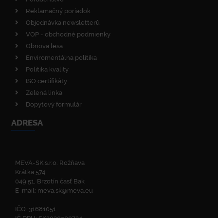
Reklamačný poriadok
Objednávka newsletterů
VOP - obchodné podmienky
Obnova lesa
Enviromentálna politika
Politika kvality
ISO certifikáty
Zelená linka
Dopytový formulár
ADRESA
MEVA-SK s.r.o. Rožňava
Krátka 574
049 51, Brzotín časť Bak
E-mail:
meva.sk@meva.eu
IČO: 31681051