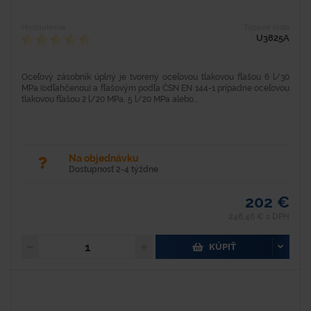
Hodnotenie
Typové číslo
U3825A
Oceľový zásobník úplný je tvorený oceľovou tlakovou fľašou 6 l/30
MPa (odľahčenou) a fľašovým podľa ČSN EN 144-1 prípadne oceľovou
tlakovou fľašou 2 l/20 MPa, 5 l/20 MPa alebo...
Na objednávku
Dostupnosť 2-4 týždne
202 €
248,46 € s DPH
KÚPIŤ