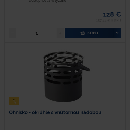
Dostupnosť 2-4 týždne
128 €
157,44 € s DPH
KÚPIŤ
Ohnisko - okrúhle s vnútornou nádobou