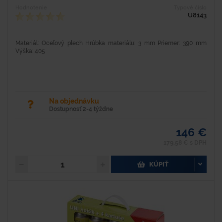
Hodnotenie
Typové číslo
U8143
Materiál: Oceľový plech Hrúbka materiálu: 3 mm Priemer: 390 mm
Výška: 405
Na objednávku
Dostupnosť 2-4 týždne
146 €
179,58 € s DPH
KÚPIŤ