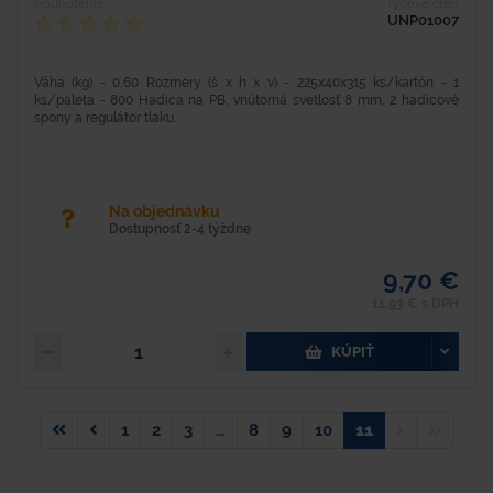
Hodnotenie
Typové číslo
UNP01007
Váha (kg) - 0,60 Rozmery (š x h x v) - 225x40x315 ks/kartón - 1
ks/paleta - 800 Hadica na PB, vnútorná svetlosť 8 mm, 2 hadicové
spony a regulátor tlaku.
Na objednávku
Dostupnosť 2-4 týždne
9,70 €
11,93 € s DPH
KÚPIŤ
1
2
3
…
8
9
10
11