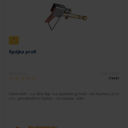
Spájka profi
Hodnotenie
Typové číslo
U4441
Výkon (kW) - 1,4 Váha (kg) - 0,4 Spotreba (g/hod) - 100 Rozmery (š x h
x v) - 300x180x60 ks/kartón - 1 ks/paleta - 1080
Na objednávku