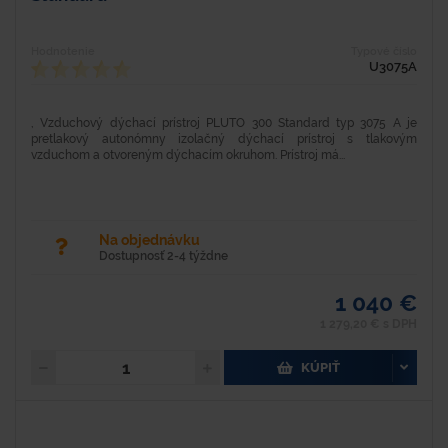
Hodnotenie
Typové číslo
U3075A
, Vzduchový dýchací prístroj PLUTO 300 Standard typ 3075 A je
pretlakový autonómny izolačný dýchací prístroj s tlakovým
vzduchom a otvoreným dýchacím okruhom. Prístroj má...
Na objednávku
Dostupnosť 2-4 týždne
1 040 €
1 279,20 € s DPH
KÚPIŤ