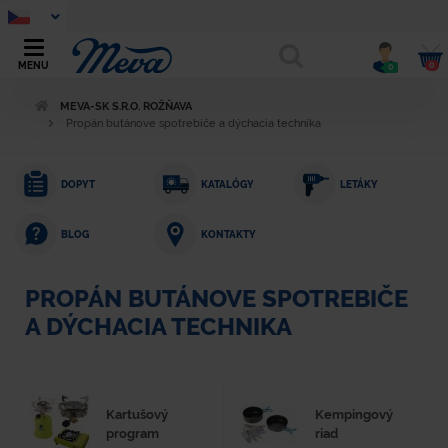
0
MENU
0
MEVA-SK S.R.O. ROŽŇAVA
Propán butánove spotrebiče a dýchacia technika
DOPYT
KATALÓGY
LETÁKY
KONTAKTY
BLOG
PROPÁN BUTÁNOVE SPOTREBIČE
A DÝCHACIA TECHNIKA
Kartušový
Kempingový
program
riad