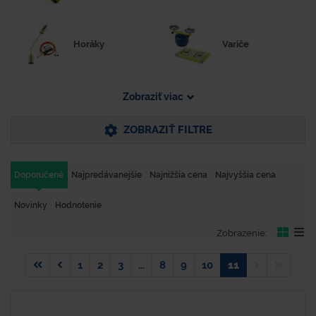
Horáky
Variče
Zobraziť viac
ZOBRAZIŤ FILTRE
Doporučené
Najpredávanejšie
Najnižšia cena
Najvyššia cena
Novinky
Hodnotenie
Zobrazenie:
1
2
3
…
8
9
10
11